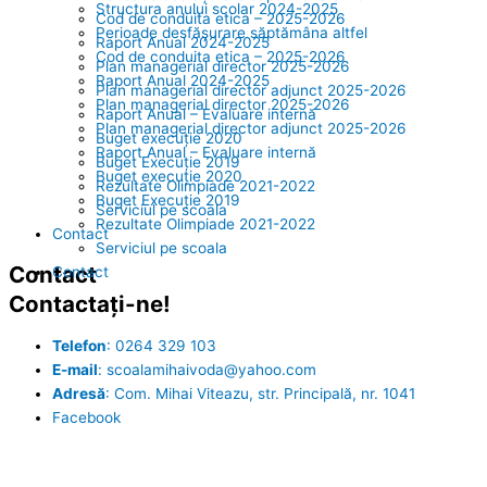
Structura anului scolar 2024-2025
Cod de conduita etica – 2025-2026
Perioade desfășurare săptămâna altfel
Raport Anual 2024-2025
Cod de conduita etica – 2025-2026
Plan managerial director 2025-2026
Raport Anual 2024-2025
Plan managerial director adjunct 2025-2026
Plan managerial director 2025-2026
Raport Anual – Evaluare internă
Plan managerial director adjunct 2025-2026
Buget execuție 2020
Raport Anual – Evaluare internă
Buget Execuție 2019
Buget execuție 2020
Rezultate Olimpiade 2021-2022
Buget Execuție 2019
Serviciul pe scoala
Rezultate Olimpiade 2021-2022
Contact
Serviciul pe scoala
Contact
Contact
Contactați-ne!
Telefon
: 0264 329 103
E-mail
: scoalamihaivoda@yahoo.com
Adresă
: Com. Mihai Viteazu, str. Principală, nr. 1041
Facebook