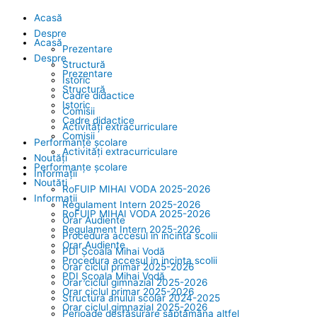
Acasă
Despre
Acasă
Prezentare
Despre
Structură
Prezentare
Istoric
Structură
Cadre didactice
Istoric
Comisii
Cadre didactice
Activități extracurriculare
Comisii
Performanțe școlare
Activități extracurriculare
Noutăți
Performanțe școlare
Informații
Noutăți
RoFUIP MIHAI VODA 2025-2026
Informații
Regulament Intern 2025-2026
RoFUIP MIHAI VODA 2025-2026
Orar Audiente
Regulament Intern 2025-2026
Procedura accesul in incinta scolii
Orar Audiente
PDI Școala Mihai Vodă
Procedura accesul in incinta scolii
Orar ciclul primar 2025-2026
PDI Școala Mihai Vodă
Orar ciclul gimnazial 2025-2026
Orar ciclul primar 2025-2026
Structura anului scolar 2024-2025
Orar ciclul gimnazial 2025-2026
Perioade desfășurare săptămâna altfel